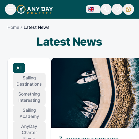
Home
Latest News
Latest News
All
Sailing
Destinations
Something
Interesting
Sailing
Academy
AnyDay
Charter
7-дневное яхтенное
News