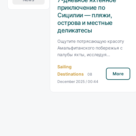
приключение по
Сицилии — пляжи,
острова и местные
деликатесы
Ощутите потрясающую красоту
Амальфитанского побережья с
палубы яхты, исследуя
живописные города, скрытые
Sailing
бухты и исторические
More
Destinations
достопримечательности.
08
Откройте для себя знаковые
December 2025 / 00:44
места, такие как Позитано,
Амальфи, Равелло и безмятежный
Прайано, а также получите
советы для незабываемого
морского путешествия.